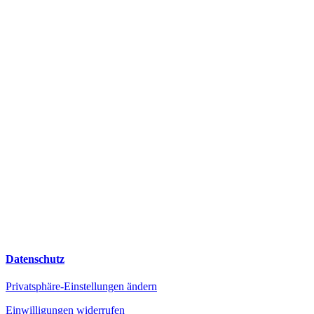
Quintessenz Manufaktur für Chroniken
Am weißen Rain 15
64646 Heppenheim
0 62 52 – 124 693
Datenschutz
Privatsphäre-Einstellungen ändern
Einwilligungen widerrufen