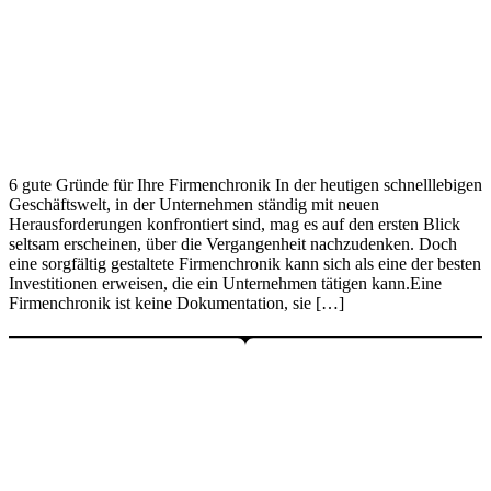
6 gute Gründe für Ihre Firmenchronik In der heutigen schnelllebigen
Geschäftswelt, in der Unternehmen ständig mit neuen
Herausforderungen konfrontiert sind, mag es auf den ersten Blick
seltsam erscheinen, über die Vergangenheit nachzudenken. Doch
eine sorgfältig gestaltete Firmenchronik kann sich als eine der besten
Investitionen erweisen, die ein Unternehmen tätigen kann.Eine
Firmenchronik ist keine Dokumentation, sie […]
Quintessenz Manufaktur für Chroniken
Am weißen Rain 15
64646 Heppenheim
0 62 52 – 124 693