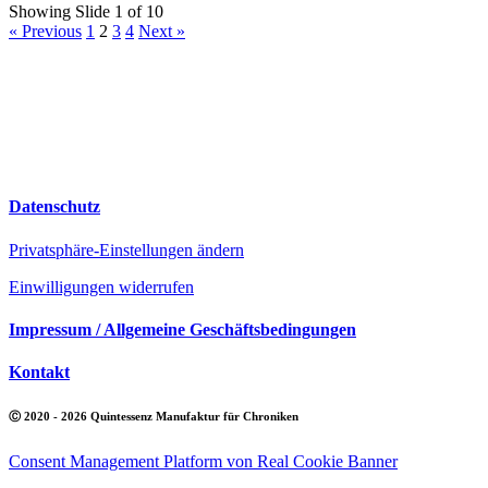
Showing Slide 1 of 10
« Previous
1
2
3
4
Next »
Quintessenz Manufaktur für Chroniken
Am weißen Rain 15
64646 Heppenheim
0 62 52 – 124 693
Datenschutz
Privatsphäre-Einstellungen ändern
Einwilligungen widerrufen
Impressum / Allgemeine Geschäftsbedingungen
Kontakt
Ⓒ 2020 - 2026 Quintessenz Manufaktur für Chroniken
Consent Management Platform von Real Cookie Banner